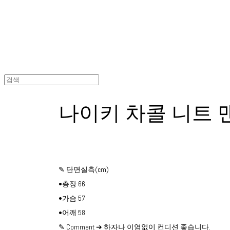
나이키 차콜 니트 
✎ 단면실측(cm)
•총장 66
•가슴 57
•어깨 58
✎ Comment ➔ 하자나 이염없이 컨디션 좋습니다.