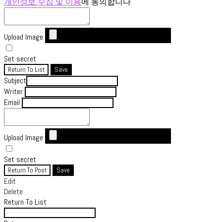
개인정보 수집 및 이용
에 동의합니다.
Upload Image
Set secret
Return To List
Save
Subject
Writer
Email
Upload Image
Set secret
Return To Post
Save
Edit
Delete
Return To List