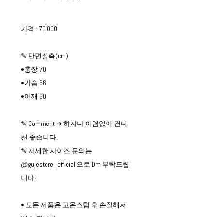
가격 : 70,000
✎ 단면실측(cm)
•총장 70
•가슴 66
•어깨 60
✎ Comment ➔ 하자나 이염없이 컨디
션 좋습니다.
✎ 자세한 사이즈 문의는
@gujestore_official 으로 Dm 부탁드립
니다!
• 모든 제품은 고온스팀 후 손질해서