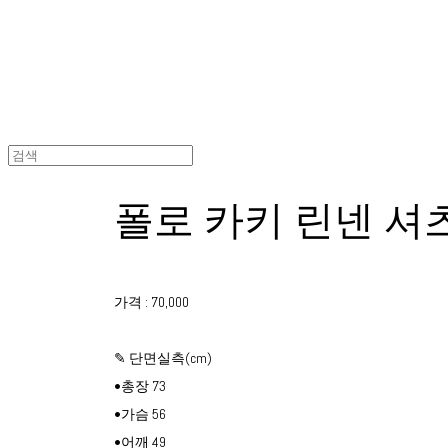
폴로 카키 린넨 셔
가격 : 70,000
✎ 단면실측(cm)
•총장 73
•가슴 56
•어깨 49