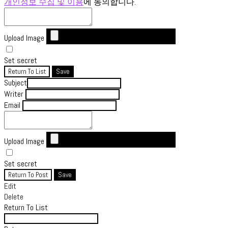
개인정보 수집 및 이용
에 동의합니다.
Upload Image
Set secret
Return To List
Save
Subject
Writer
Email
Upload Image
Set secret
Return To Post
Save
Edit
Delete
Return To List