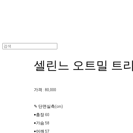
셀린느 오트밀 트
가격 : 80,000
✎ 단면실측(cm)
•총장 60
•가슴 58
•어깨 57