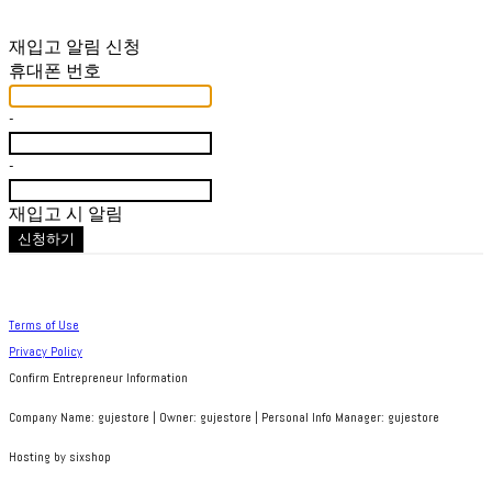
재입고 알림 신청
휴대폰 번호
-
-
재입고 시 알림
신청하기
Terms of Use
Privacy Policy
Confirm Entrepreneur Information
Company Name: gujestore | Owner: gujestore | Personal Info Manager: gujestore
Hosting by sixshop