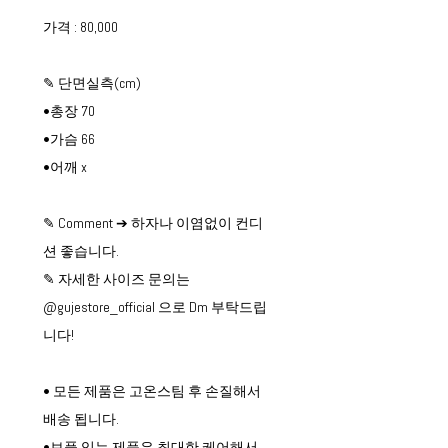
가격 : 80,000
✎ 단면실측(cm)
•총장 70
•가슴 66
•어깨 x
✎ Comment ➔ 하자나 이염없이 컨디
션 좋습니다.
✎ 자세한 사이즈 문의는
@gujestore_official 으로 Dm 부탁드립
니다!
• 모든 제품은 고온스팀 후 손질해서
배송 됩니다.
•보풀 있는 제품은 최대한 케어해서