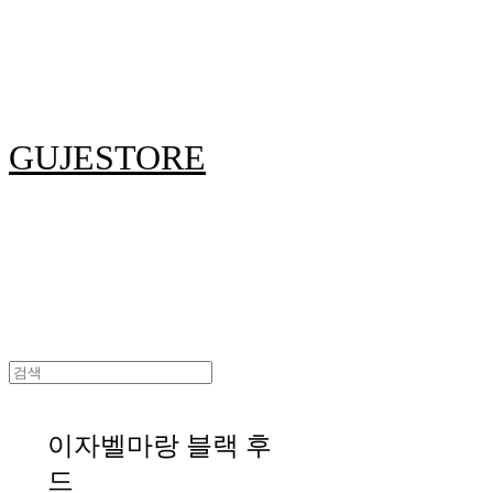
GUJESTORE
이자벨마랑 블랙 후
드