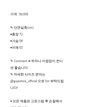
가격 : 90,000
✎ 단면실측(cm)
•총장 72
•가슴 58
•어깨 53
✎ Comment ➔ 하자나 이염없이 컨디
션 좋습니다.
✎ 자세한 사이즈 문의는
@gujestore_official 으로 Dm 부탁드립
니다!
• 모든 제품은 고온스팀 후 손질해서