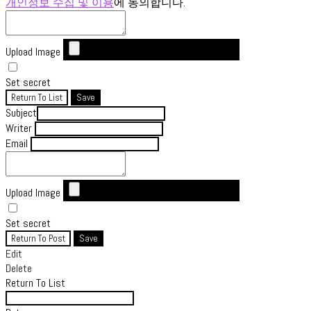
개인정보 수집 및 이용
에 동의합니다.
Upload Image
Set secret
Return To List
Save
Subject
Writer
Email
Upload Image
Set secret
Return To Post
Save
Edit
Delete
Return To List