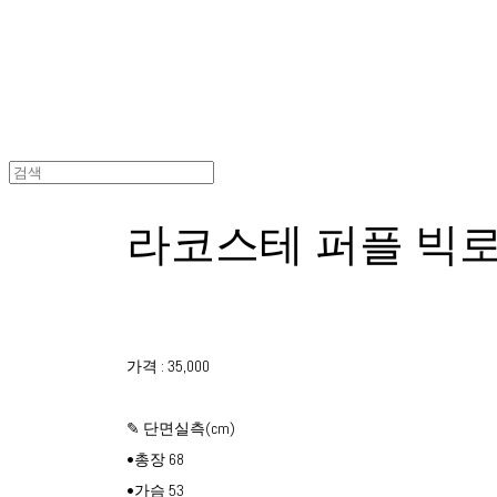
라코스테 퍼플 빅
가격 : 35,000
✎ 단면실측(cm)
•총장 68
•가슴 53