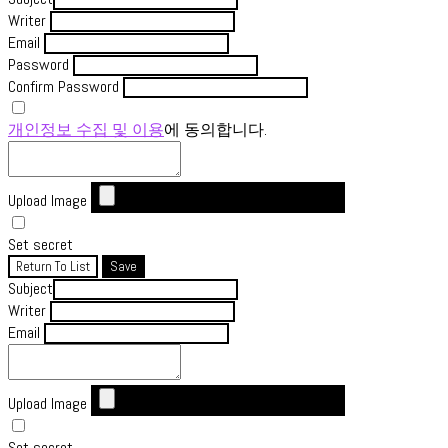
Writer
Email
Password
Confirm Password
개인정보 수집 및 이용
에 동의합니다.
Upload Image
Set secret
Return To List
Save
Subject
Writer
Email
Upload Image
Set secret