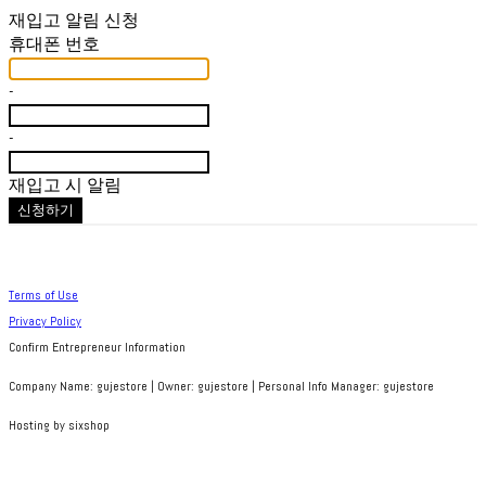
재입고 알림 신청
휴대폰 번호
-
-
재입고 시 알림
신청하기
Terms of Use
Privacy Policy
Confirm Entrepreneur Information
Company Name: gujestore | Owner: gujestore | Personal Info Manager: gujestore
Hosting by sixshop