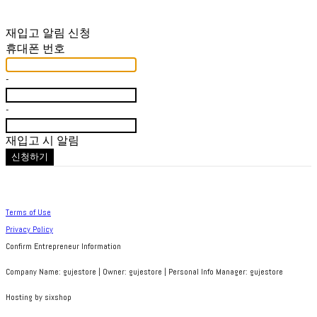
재입고 알림 신청
휴대폰 번호
-
-
재입고 시 알림
신청하기
Terms of Use
Privacy Policy
Confirm Entrepreneur Information
Company Name: gujestore | Owner: gujestore | Personal Info Manager: gujestore
Hosting by sixshop