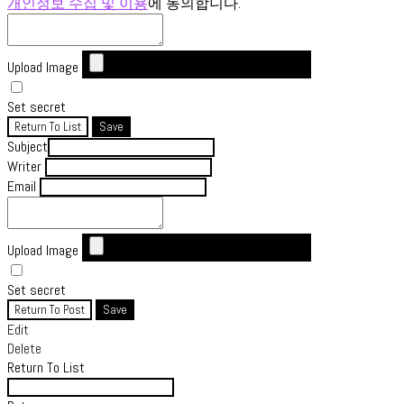
개인정보 수집 및 이용
에 동의합니다.
Upload Image
Set secret
Return To List
Save
Subject
Writer
Email
Upload Image
Set secret
Return To Post
Save
Edit
Delete
Return To List