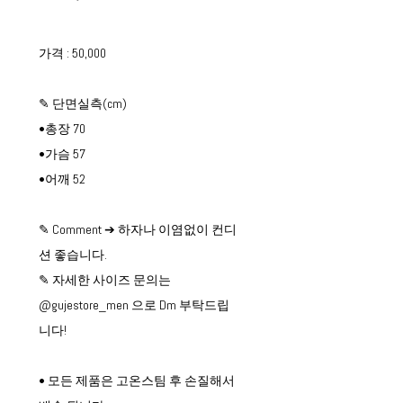
가격 : 50,000
✎ 단면실측(cm)
•총장 70
•가슴 57
•어깨 52
✎ Comment ➔ 하자나 이염없이 컨디
션 좋습니다.
✎ 자세한 사이즈 문의는
@gujestore_men 으로 Dm 부탁드립
니다!
• 모든 제품은 고온스팀 후 손질해서