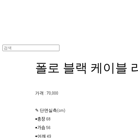
폴로 블랙 케이블 
가격 : 70,000
✎ 단면실측(cm)
•총장 68
•가슴 56
•어깨 49