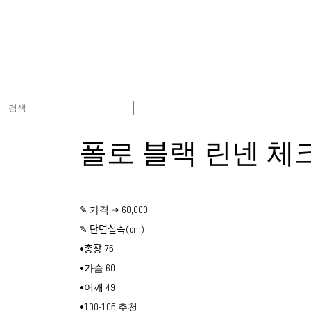
폴로 블랙 린넨 체
✎ 가격 ➔ 60,000
✎ 단면실측(cm)
•총장 75
•가슴 60
•어깨 49
•100-105 추천