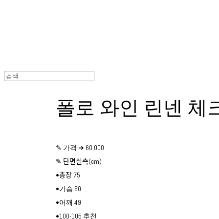
폴로 와인 린넨 체
✎ 가격 ➔ 60,000
✎ 단면실측(cm)
•총장 75
•가슴 60
•어깨 49
•100-105 추천