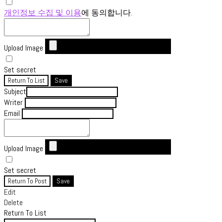
개인정보 수집 및 이용
에 동의합니다.
Upload Image
Set secret
Return To List
Save
Subject
Writer
Email
Upload Image
Set secret
Return To Post
Save
Edit
Delete
Return To List