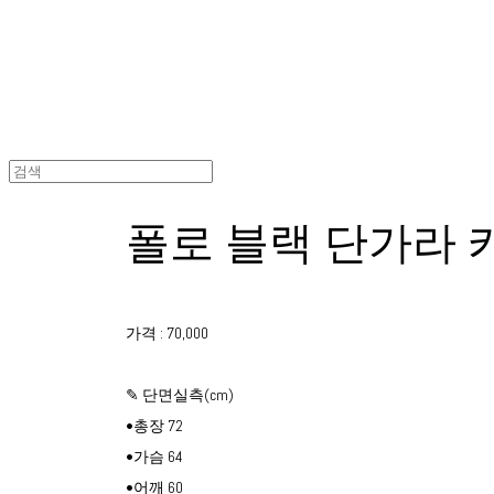
폴로 블랙 단가라 
가격 : 70,000
✎ 단면실측(cm)
•총장 72
•가슴 64
•어깨 60