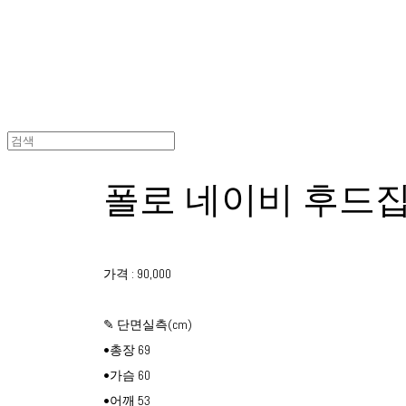
폴로 네이비 후드
가격 : 90,000
✎ 단면실측(cm)
•총장 69
•가슴 60
•어깨 53