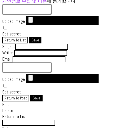
개인정보 수집 및 이용
에 동의합니다.
Upload Image
Set secret
Return To List
Save
Subject
Writer
Email
Upload Image
Set secret
Return To Post
Save
Edit
Delete
Return To List