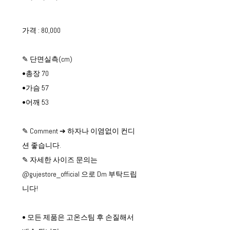
가격 : 80,000
✎ 단면실측(cm)
•총장 70
•가슴 57
•어깨 53
✎ Comment ➔ 하자나 이염없이 컨디
션 좋습니다.
✎ 자세한 사이즈 문의는
@gujestore_official 으로 Dm 부탁드립
니다!
• 모든 제품은 고온스팀 후 손질해서