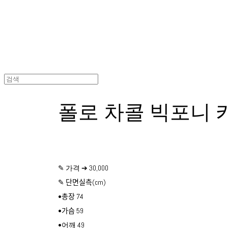
폴로 차콜 빅포니 
✎ 가격 ➔ 30,000
✎ 단면실측(cm)
•총장 74
•가슴 59
•어깨 49