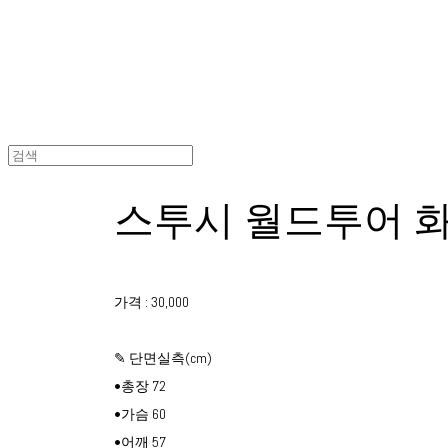
스투시 월드투어 
가격 : 30,000
✎ 단면실측(cm)
•총장 72
•가슴 60
•어깨 57