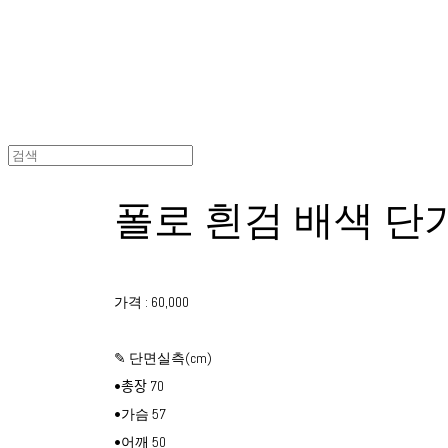
폴로 흰검 배색 단
가격 : 60,000
✎ 단면실측(cm)
•총장 70
•가슴 57
•어깨 50