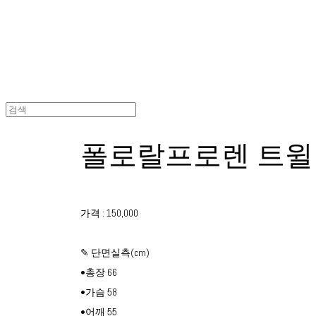
폴로랄프로렌 트윌
가격 : 150,000
✎ 단면실측(cm)
•총장 66
•가슴 58
•어깨 55