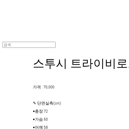
스투시 트라이비로
가격 : 70,000
✎ 단면실측(cm)
•총장 72
•가슴 60
•어깨 58