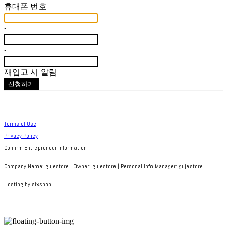
휴대폰 번호
-
-
재입고 시 알림
신청하기
Terms of Use
Privacy Policy
Confirm Entrepreneur Information
Company Name: gujestore | Owner: gujestore | Personal Info Manager: gujestore
Hosting by sixshop