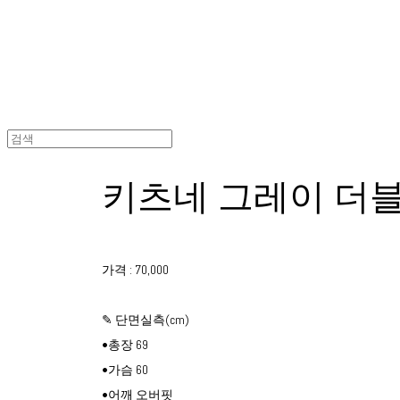
키츠네 그레이 더
가격 : 70,000
✎ 단면실측(cm)
•총장 69
•가슴 60
•어깨 오버핏