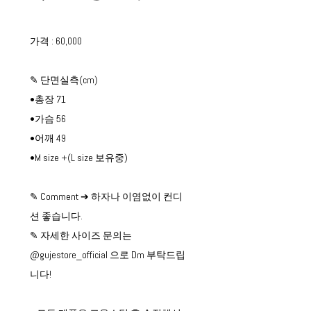
가격 : 60,000
✎ 단면실측(cm)
•총장 71
•가슴 56
•어깨 49
•M size +(L size 보유중)
✎ Comment ➔ 하자나 이염없이 컨디
션 좋습니다.
✎ 자세한 사이즈 문의는
@gujestore_official 으로 Dm 부탁드립
니다!