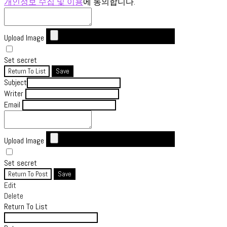
개인정보 수집 및 이용
에 동의합니다.
Upload Image
Set secret
Return To List
Save
Subject
Writer
Email
Upload Image
Set secret
Return To Post
Save
Edit
Delete
Return To List