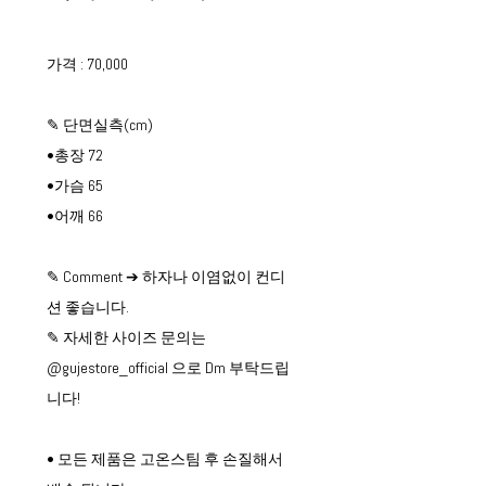
가격 : 70,000
✎ 단면실측(cm)
•총장 72
•가슴 65
•어깨 66
✎ Comment ➔ 하자나 이염없이 컨디
션 좋습니다.
✎ 자세한 사이즈 문의는
@gujestore_official 으로 Dm 부탁드립
니다!
• 모든 제품은 고온스팀 후 손질해서