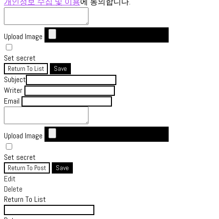
개인정보 수집 및 이용
에 동의합니다.
Upload Image
Set secret
Return To List
Save
Subject
Writer
Email
Upload Image
Set secret
Return To Post
Save
Edit
Delete
Return To List